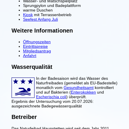
Wasser- und Matschspielplatz
Sprungpylon und Badeplattform
warme Duschen
Kiosk
mit Terrassenbetrieb
Seefest Anfang Juli
Weitere Informationen
Öffnungszeiten
Eintrittspreise
Mitgliedsantrag
Anfahrt
Wasserqualität
In der Badesaison wird das Wasser des
Naturfreibades (gemeldet als EU-Badestelle)
monatlich vom
Gesundheitsamt
kontrolliert
und auf Bakterien (
Enterokokken
und
Escherischia coli
) überprüft.
Ergebnis der Untersuchung vom 20.07.2026:
ausgezeichnete Badegewässerqualität
Betreiber
Das Naturfeibad Haunstetten wird seit dem Jahr 2011